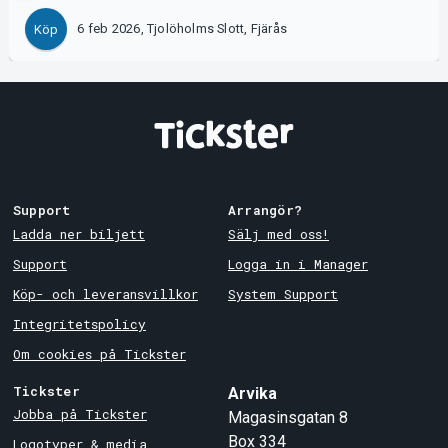
6 feb 2026, Tjolöholms Slott, Fjärås
Köp
Support
Arrangör?
Ladda ner biljett
Sälj med oss!
Support
Logga in i Manager
Köp- och leveransvillkor
System Support
Integritetspolicy
Om cookies på Tickster
Tickster
Arvika
Jobba på Tickster
Magasinsgatan 8
Box 334
Logotyper & media