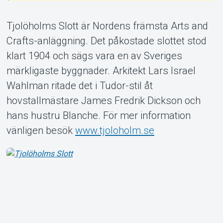
Support
Tjolöholms Slott är Nordens främsta Arts and
Crafts-anläggning. Det påkostade slottet stod
klart 1904 och sägs vara en av Sveriges
märkligaste byggnader. Arkitekt Lars Israel
Wahlman ritade det i Tudor-stil åt
hovstallmästare James Fredrik Dickson och
Om Tickster
hans hustru Blanche. För mer information
vänligen besök
www.tjoloholm.se