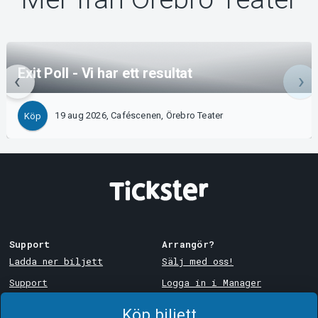
Exit Poll - Vi har ett resultat
19 aug 2026, Caféscenen, Örebro Teater
Köp
Support
Arrangör?
Ladda ner biljett
Sälj med oss!
Support
Logga in i Manager
Köp- och leveransvillkor
System Support
Köp biljett