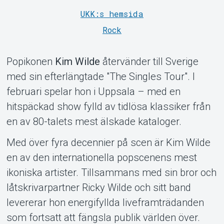
UKK:s hemsida
Rock
Support
Popikonen
Kim Wilde
återvänder till Sverige
med sin efterlängtade "The Singles Tour". I
februari spelar hon i Uppsala – med en
hitspäckad show fylld av tidlösa klassiker från
en av 80-talets mest älskade kataloger.
Med över fyra decennier på scen är Kim Wilde
en av den internationella popscenens mest
ikoniska artister. Tillsammans med sin bror och
låtskrivarpartner Ricky Wilde och sitt band
Om Tickster
levererar hon energifyllda liveframträdanden
som fortsatt att fängsla publik världen över.