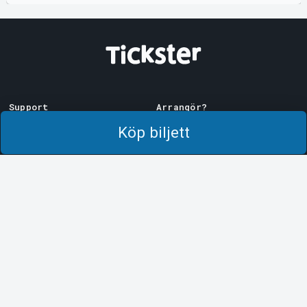
Support
Arrangör?
Ladda ner biljett
Sälj med oss!
Köp biljett
Support
Logga in i Manager
Köp- och leveransvillkor
System Support
Integritetspolicy
Om cookies på Tickster
Tickster
Arvika
Jobba på Tickster
Magasinsgatan 8
Box 334
Logotyper & media
SE-671 27
Arvika
LinkedIn
Göteborg