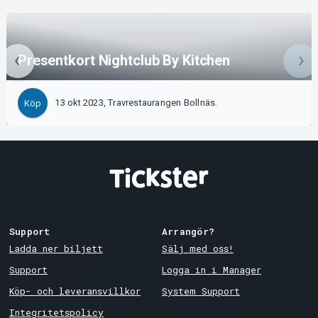
Presentkort Nightclub By Kitchen
13 okt 2023, Travrestaurangen Bollnäs.
Köp
Support
Arrangör?
Ladda ner biljett
Sälj med oss!
Support
Logga in i Manager
Köp- och leveransvillkor
System Support
Integritetspolicy