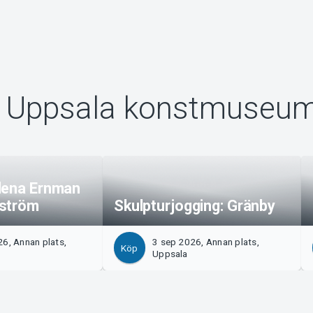
n Uppsala konstmuseu
lena Ernman
gström
Skulpturjogging: Gränby
6, Annan plats,
3 sep 2026, Annan plats,
Köp
Uppsala