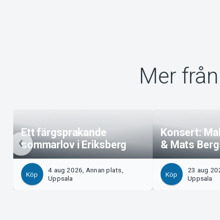
Mer frå
Ett färgsprakande
Konsert: Ma
sommarlov i Eriksberg
& Mats Ber
4 aug 2026, Annan plats,
23 aug 202
Köp
Köp
Uppsala
Uppsala