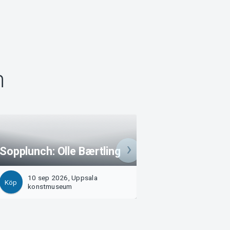
m
Sopplunch: Olle Bærtling
Skulpturjogging: 
10 sep 2026, Uppsala
10 sep 2026, Anna
Köp
Köp
konstmuseum
Uppsala