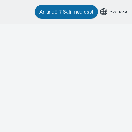
Svenska
Arrangör?
Sälj med oss!
l