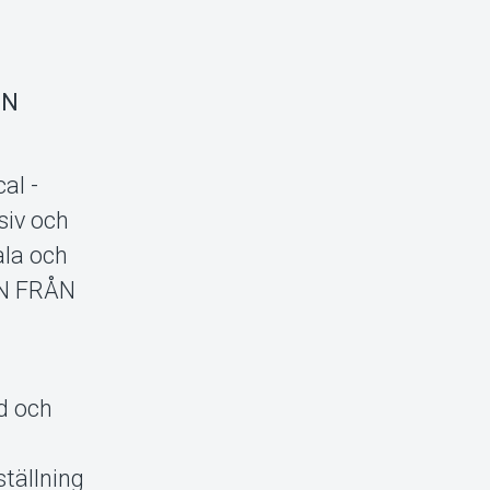
EN
al -
siv och
tala och
IN FRÅN
rd och
ställning