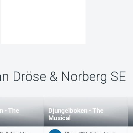
ån Dröse & Norberg SE
n - The
Djungelboken - The
Musical