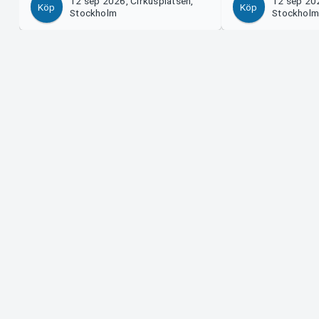
12 sep 2026, Cirkusplatsen,
12 sep 202
Köp
Köp
Stockholm
Stockhol
Support
Arrangör?
Ladda ner biljett
Sälj med os
Support
Logga in i 
Köp- och leveransvillkor
System Supp
Integritetspolicy
Om cookies på Tickster