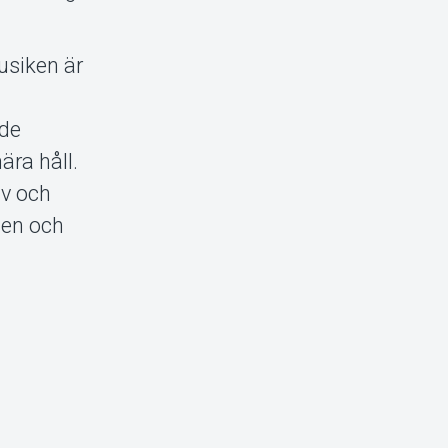
usiken är
nde
ära håll.
iv och
sen och