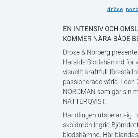
dröse
nor
EN INTENSIV OCH OMS
KOMMER NÄRA BÅDE B
Dröse & Norberg presenter
Haralds Blodshämnd för vu
visuellt kraftfull förestäl
passionerade värld. I d
NORDMAN som gör sin m
NÄTTERQVIST.
Handlingen utspelar sig i 
sköldmön Ingrid Björndott
blodshämnd. Här blandas s