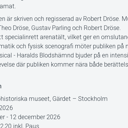
ramat.​
n är skriven och regisserad av Robert Dröse. M
Theo Dröse, Gustav Parling och Robert Dröse.
tt specialinrett arenatält, vilket ger en omsluta
matik och fysisk scenografi möter publiken på n
sical - Haralds Blodshämnd bjuder på en intens
velse där publiken kommer nära både berättel
n
jöhistoriska museet, Gärdet – Stockholm
 2026
er - 12 december 2026
2,20 inkl. Paus