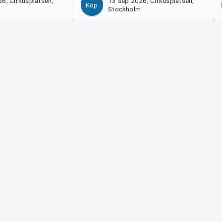
6, Cirkusplatsen,
13 sep 2026, Cirkusplatsen,
Köp
m
Stockholm
Tickster
s!
Jobba på Tickster
Manager
Logotyper & media
ort
LinkedIn
Facebook
Instagram