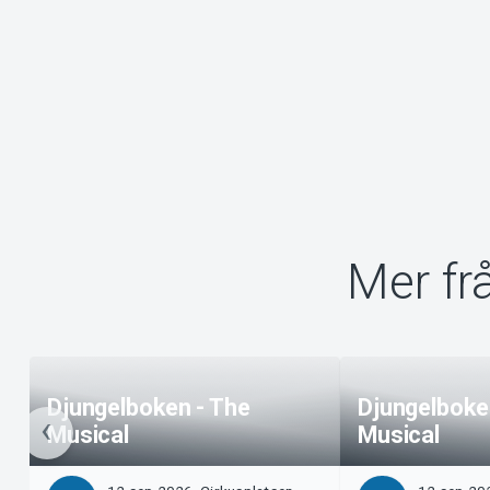
Mer fr
Djungelboken - The
Djungelboke
Musical
Musical