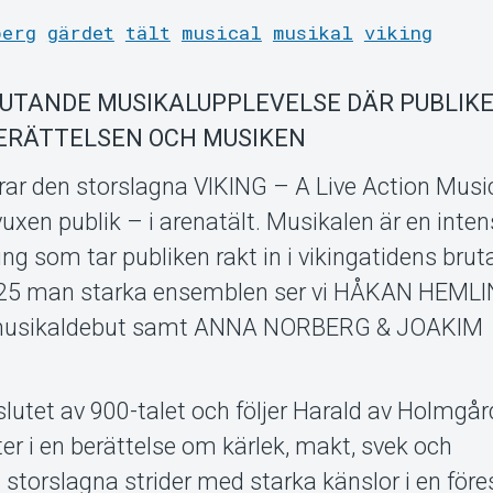
berg
gärdet
tält
musical
musikal
viking
LUTANDE MUSIKALUPPLEVELSE DÄR PUBLIK
ERÄTTELSEN OCH MUSIKEN
ar den storslagna VIKING – A Live Action Music
xen publik – i arenatält. Musikalen är en inten
lning som tar publiken rakt in i vikingatidens bru
en 25 man starka ensemblen ser vi HÅKAN HEML
usikaldebut samt ANNA NORBERG & JOAKIM
slutet av 900-talet och följer Harald av Holmgå
er i en berättelse om kärlek, makt, svek och
torslagna strider med starka känslor i en före