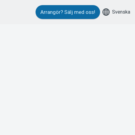
Svenska
Arrangör?
Sälj med oss!