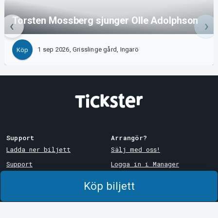
Torsten Mossberg sjunger Olle Adolphson
1 sep 2026, Grisslinge gård, Ingarö
Köp
Support
Arrangör?
Ladda ner biljett
Sälj med oss!
Support
Logga in i Manager
Köp- och leveransvillkor
System Support
Köp biljett
Integritetspolicy
Om cookies på Tickster