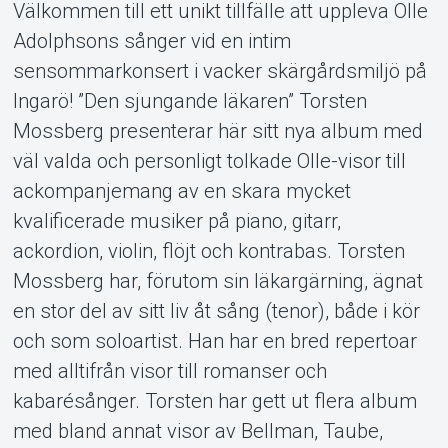
Välkommen till ett unikt tillfälle att uppleva Olle
Adolphsons sånger vid en intim
sensommarkonsert i vacker skärgårdsmiljö på
Support
Ingarö! ”Den sjungande läkaren” Torsten
Mossberg presenterar här sitt nya album med
väl valda och personligt tolkade Olle-visor till
ackompanjemang av en skara mycket
kvalificerade musiker på piano, gitarr,
ackordion, violin, flöjt och kontrabas. Torsten
Mossberg har, förutom sin läkargärning, ägnat
en stor del av sitt liv åt sång (tenor), både i kör
Om Tickster
och som soloartist. Han har en bred repertoar
med alltifrån visor till romanser och
kabarésånger. Torsten har gett ut flera album
med bland annat visor av Bellman, Taube,