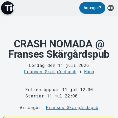
Evenemang
Arrangör?
CRASH NOMADA @
Franses Skärgårdspub
MyTickster
Lördag den 11 juli 2026
Franses Skärgårdspub
i
Hönö
Entrén öppnar 11 jul 12:00
Startar 11 jul 22:00
Arrangör:
Franses Skärgårdspub
Support