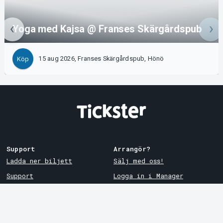
Yoga med Kajsa @ Franses Skärgårdspub
15 aug 2026, Franses Skärgårdspub, Hönö
Köp
Support
Arrangör?
Ladda ner biljett
Sälj med oss!
Support
Logga in i Manager
Köp- och leveransvillkor
System Support
Integritetspolicy
Om cookies på Tickster