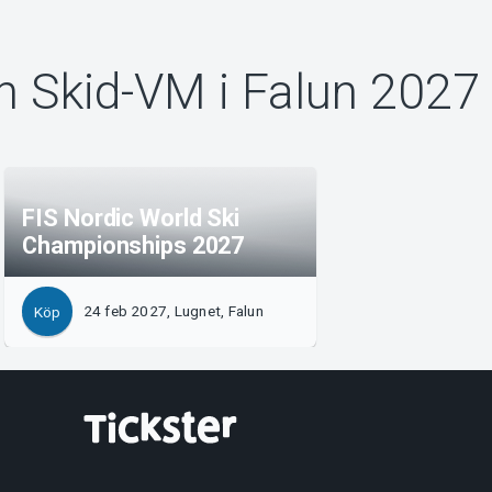
n Skid-VM i Falun 2027
FIS Nordic World Ski
Championships 2027
24 feb 2027, Lugnet, Falun
Köp