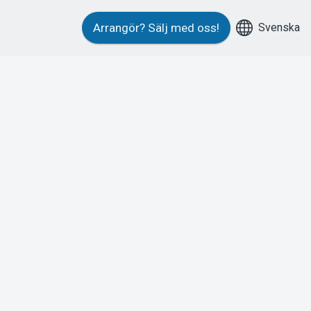
Svenska
Arrangör?
Sälj med oss!