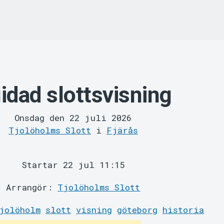
idad slottsvisning
Onsdag den 22 juli 2026
Tjolöholms Slott
i
Fjärås
Startar 22 jul 11:15
Arrangör:
Tjolöholms Slott
jolöholm
slott
visning
göteborg
historia