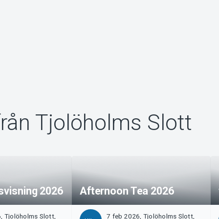
rån Tjolöholms Slott
svisning 2026
Afternoon Tea 2026
, Tjolöholms Slott,
7 feb 2026, Tjolöholms Slott,