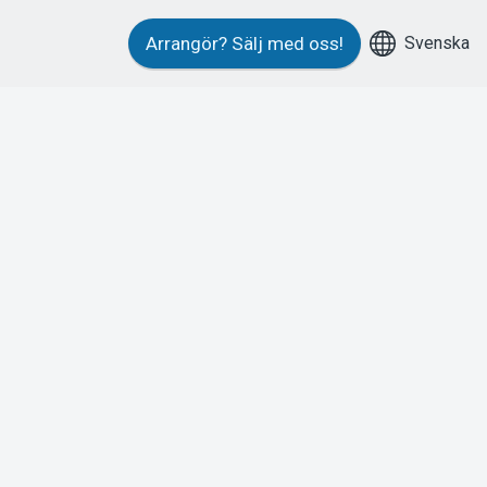
Svenska
Arrangör?
Sälj med oss!