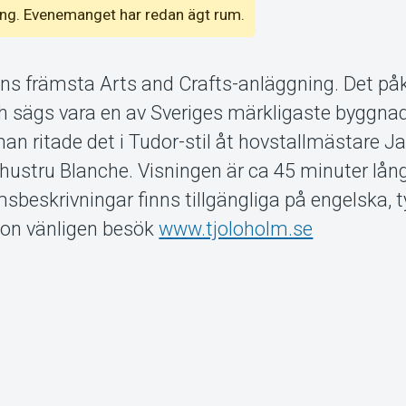
emang. Evenemanget har redan ägt rum.
ens främsta Arts and Crafts-anläggning. Det p
ch sägs vara en av Sveriges märkligaste byggnad
man ritade det i Tudor-stil åt hovstallmästare 
hustru Blanche. Visningen är ca 45 minuter lån
sbeskrivningar finns tillgängliga på engelska, 
ion vänligen besök
www.tjoloholm.se