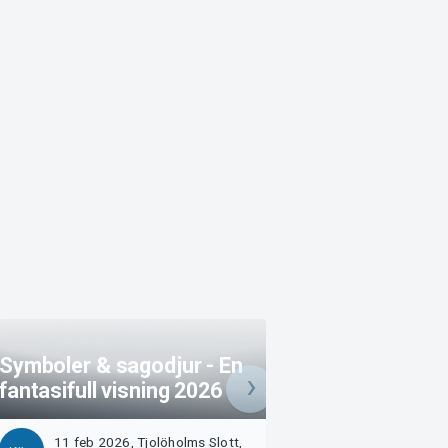
Symboler & sagodjur - En
fantasifull visning 2026
Slottsentré
11 feb 2026, Tjolöholms Slott,
8 aug 2026, Tjolö