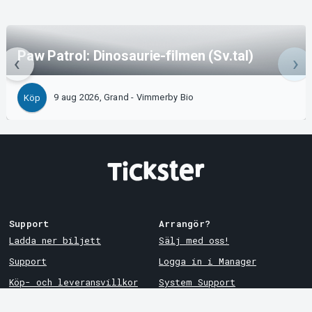
Paw Patrol: Dinosaurie-filmen (Sv.tal)
9 aug 2026, Grand - Vimmerby Bio
Köp
Support
Arrangör?
Ladda ner biljett
Sälj med oss!
Support
Logga in i Manager
Köp- och leveransvillkor
System Support
Integritetspolicy