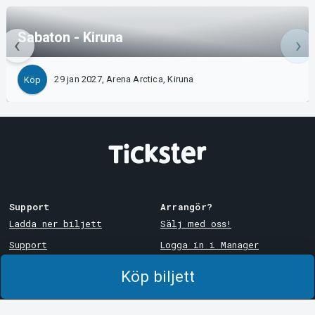
Sabaton - Kiruna
29 jan 2027, Arena Arctica, Kiruna
Köp
Support
Arrangör?
Ladda ner biljett
Sälj med oss!
Support
Logga in i Manager
Köp- och leveransvillkor
System Support
Köp biljett
Integritetspolicy
Om cookies på Tickster