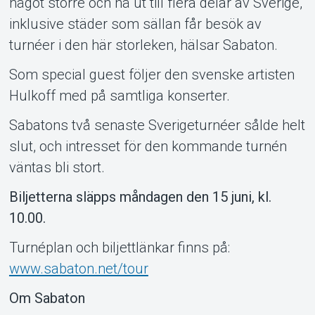
Om Tickster
något större och nå ut till flera delar av Sverige,
inklusive städer som sällan får besök av
turnéer i den här storleken, hälsar Sabaton.
Som special guest följer den svenske artisten
Hulkoff med på samtliga konserter.
Sabatons två senaste Sverigeturnéer sålde helt
slut, och intresset för den kommande turnén
väntas bli stort.
Biljetterna släpps måndagen den 15 juni, kl.
10.00.
Turnéplan och biljettlänkar finns på:
www.sabaton.net/tour
Om Sabaton