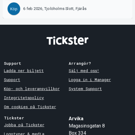
6 feb 2026, Tjolöholms Slott, Fjärås
Köp
Support
Arrangör?
Ladda ner biljett
Sälj med oss!
Support
Logga in i Manager
Köp- och leveransvillkor
System Support
Integritetspolicy
Om cookies på Tickster
Tickster
Arvika
Jobba på Tickster
Magasinsgatan 8
Box 334
Logotyper & media