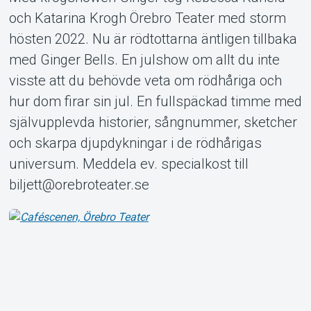
och Katarina Krogh Örebro Teater med storm
hösten 2022. Nu är rödtottarna äntligen tillbaka
med Ginger Bells. En julshow om allt du inte
Om Tickster
visste att du behövde veta om rödhåriga och
hur dom firar sin jul. En fullspäckad timme med
självupplevda historier, sångnummer, sketcher
och skarpa djupdykningar i de rödhårigas
universum. Meddela ev. specialkost till
biljett@orebroteater.se