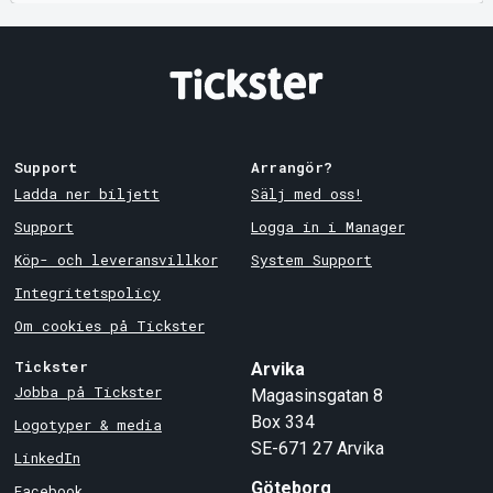
Support
Arrangör?
Ladda ner biljett
Sälj med oss!
Support
Logga in i Manager
Köp- och leveransvillkor
System Support
Integritetspolicy
Om cookies på Tickster
Tickster
Arvika
Jobba på Tickster
Magasinsgatan 8
Box 334
Logotyper & media
SE-671 27
Arvika
LinkedIn
Göteborg
Facebook