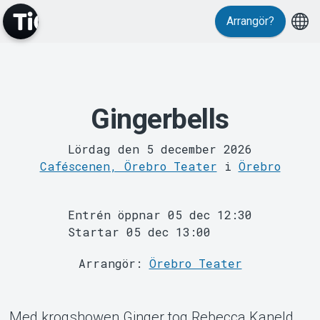
Arrangör?
Gingerbells
MyTickster
Lördag den 5 december 2026
Caféscenen, Örebro Teater
i
Örebro
Entrén öppnar 05 dec 12:30
Startar 05 dec 13:00
Support
Arrangör:
Örebro Teater
Med krogshowen Ginger tog Rebecca Kaneld