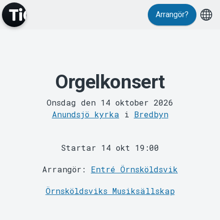
Arrangör?
MyTickster
Orgelkonsert
Onsdag den 14 oktober 2026
Anundsjö kyrka
i
Bredbyn
Support
Startar 14 okt 19:00
Arrangör:
Entré Örnsköldsvik
Örnsköldsviks Musiksällskap
Om Tickster