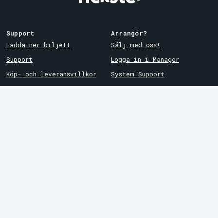
Support
Arrangör?
Ladda ner biljett
Sälj med oss!
Support
Logga in i Manager
Köp- och leveransvillkor
System Support
Integritetspolicy
Om cookies på Tickster
Tickster
Arvika
Jobba på Tickster
Magasinsgatan 8
Box 334
Logotyper & media
SE-671 27
Arvika
LinkedIn
Göteborg
Facebook
Götgatan 16
Instagram
SE-411 05
Göteborg