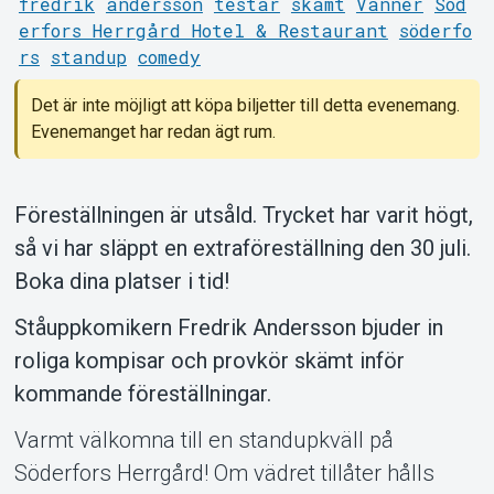
fredrik
andersson
testar
skämt
Vänner
Söd
erfors Herrgård Hotel & Restaurant
söderfo
Support
rs
standup
comedy
Det är inte möjligt att köpa biljetter till detta evenemang.
Evenemanget har redan ägt rum.
Föreställningen är utsåld. Trycket har varit högt,
så vi har släppt en extraföreställning den 30 juli.
Om Tickster
Boka dina platser i tid!
Ståuppkomikern Fredrik Andersson bjuder in
roliga kompisar och provkör skämt inför
kommande föreställningar.
Varmt välkomna till en standupkväll på
Söderfors Herrgård! Om vädret tillåter hålls