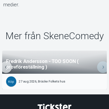
medier.
Mer från SkeneComedy
Fredrik Andersson - TOO SOON (
provföreställning )
27 aug 2026, Bräcke Folkets hus
Köp