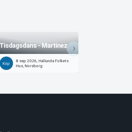
Tisdagsdans - Martinez
Tisdagsdans - Ji
8 sep 2026, Hallunda Folkets
15 sep 2026, Hall
Köp
Köp
Hus, Norsborg
Hus, Norsborg