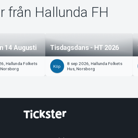
r från Hallunda FH
n 14 Augusti
Tisdagsdans - HT 2026
6, Hallunda Folkets
8 sep 2026, Hallunda Folkets
Köp
, Norsborg
Hus, Norsborg