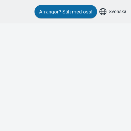
Svenska
Arrangör?
Sälj med oss!