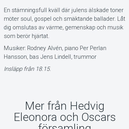
Om Tickster
En stämningsfull kväll där julens älskade toner
möter soul, gospel och smäktande ballader. Låt
dig omslutas av värme, gemenskap och musik
som berör hjärtat.
Musiker: Rodney Alvén, piano Per Perlan
Hansson, bas Jens Lindell, trummor
Insläpp från 18.15.
Mer från Hedvig
Eleonora och Oscars
församling