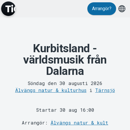
Arrangör?
Kurbitsland -
MyTickster
världsmusik från
Dalarna
Söndag den 30 augusti 2026
Älvängs natur & kulturhus
i
Tärnsjö
Support
Startar 30 aug 16:00
Arrangör:
Älvängs natur & kult