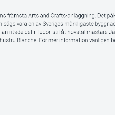
ens främsta Arts and Crafts-anläggning. Det p
ch sägs vara en av Sveriges märkligaste byggnad
man ritade det i Tudor-stil åt hovstallmästare 
 hustru Blanche. För mer information vänligen 