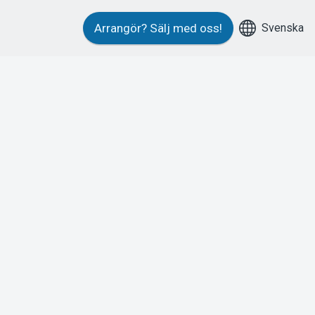
Svenska
Arrangör?
Sälj med oss!