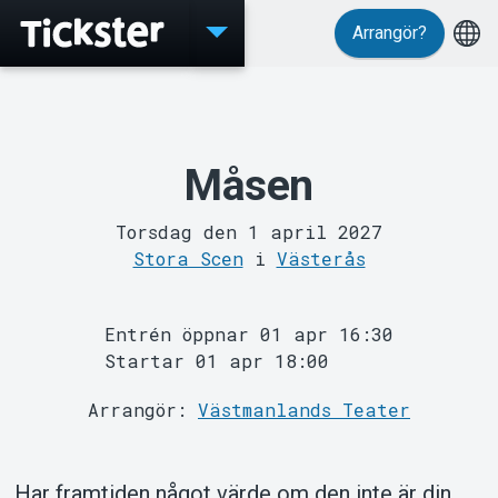
Arrangör?
Evenemang
Måsen
Torsdag den 1 april 2027
Stora Scen
i
Västerås
Entrén öppnar 01 apr 16:30
Startar 01 apr 18:00
Arrangör:
Västmanlands Teater
MyTickster
Har framtiden något värde om den inte är din