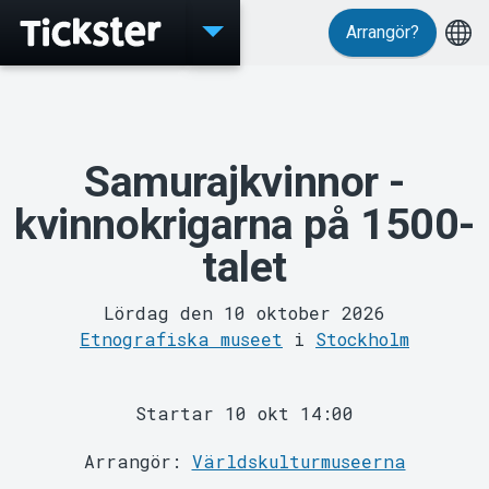
Arrangör?
Evenemang
Samurajkvinnor -
kvinnokrigarna på 1500-
talet
Lördag den 10 oktober 2026
Etnografiska museet
i
Stockholm
Startar 10 okt 14:00
MyTickster
Arrangör:
Världskulturmuseerna