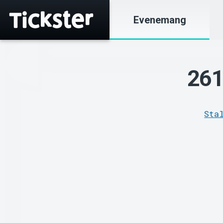
Evenemang
261
Sta