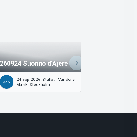
260925 Josefina
260924 Suonno d'Ajere
& Sophie Cavez
24 sep 2026, Stallet - Världens
25 sep 2026, Stal
Köp
Köp
Musik, Stockholm
Musik, Stockholm