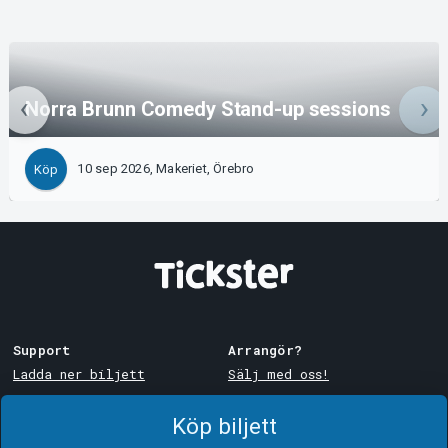
Norra Brunn Comedy Stand-up sessions
10 sep 2026, Makeriet, Örebro
Köp
Support
Arrangör?
Ladda ner biljett
Sälj med oss!
Support
Logga in i Manager
Köp biljett
Köp- och leveransvillkor
System Support