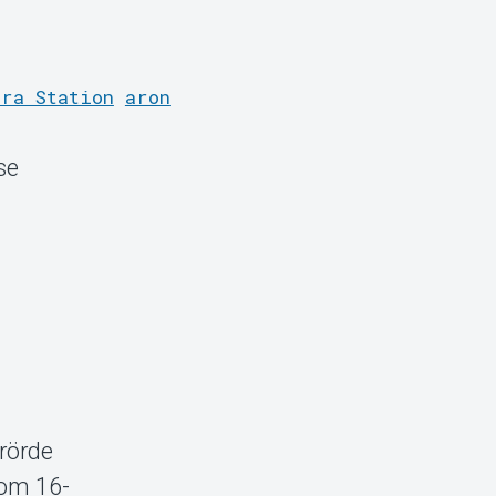
tra Station
aron
se
rörde
som 16-