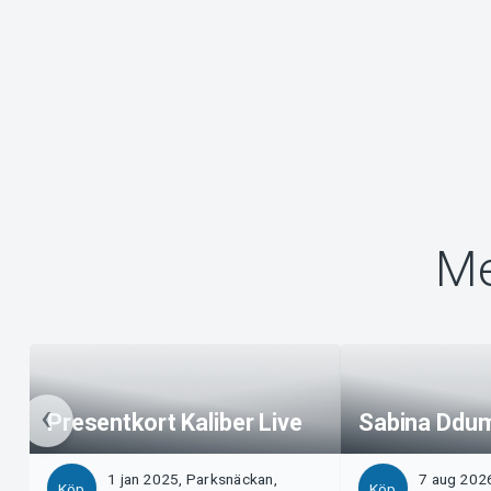
Me
Presentkort Kaliber Live
Sabina Ddu
1 jan 2025, Parksnäckan,
7 aug 202
Köp
Köp