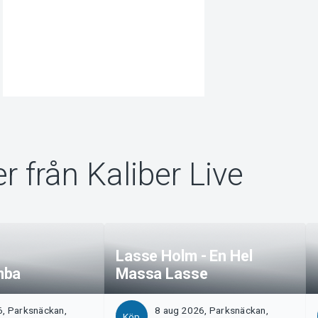
r från Kaliber Live
Lasse Holm - En Hel
mba
Massa Lasse
6, Parksnäckan,
8 aug 2026, Parksnäckan,
Köp