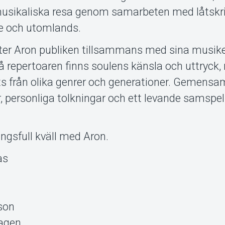
n musikaliska resa genom samarbeten med låtskr
ge och utomlands.
ter Aron publiken tillsammans med sina musike
På repertoaren finns soulens känsla och uttryck
från olika genrer och generationer. Gemensam
r, personliga tolkningar och ett levande samspe
ngsfull kväll med Aron.
as
sson
agen