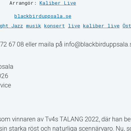
Arrangör:
Kaliber Live
blackbirduppsala.se
ght Jazz
musik
konsert
live
kaliber live
Ös
72 67 08 eller maila på info@blackbirduppsala.
psala
026
rvice
som vinnaren av Tv4s TALANG 2022, där han be
sin starka röst och naturliga scennärvaro. Nu, 