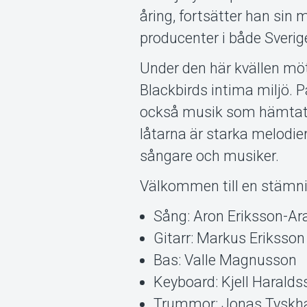
åring, fortsätter han si
producenter i både Sveri
Under den här kvällen mö
Blackbirds intima miljö. 
också musik som hämtats 
låtarna är starka melodie
sångare och musiker.
Välkommen till en stämni
Sång: Aron Eriksson-Ar
Gitarr: Markus Eriksson
Bas: Valle Magnusson
Keyboard: Kjell Harald
Trummor: Jonas Tyskh