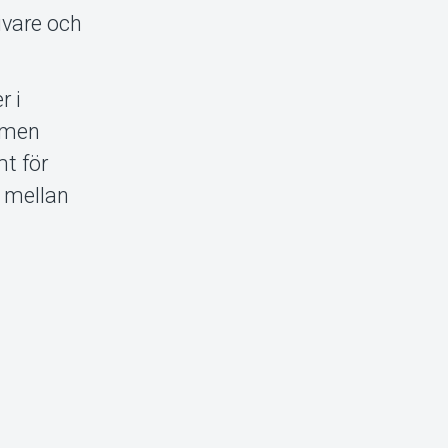
ivare och
r i
, men
t för
l mellan