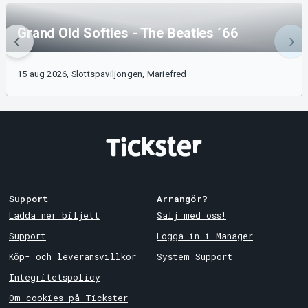
Grand Old Softies - The Beatles ´66
15 aug 2026, Slottspaviljongen, Mariefred
Support
Arrangör?
Ladda ner biljett
Sälj med oss!
Support
Logga in i Manager
Köp- och leveransvillkor
System Support
Integritetspolicy
Om cookies på Tickster