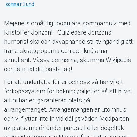
sommarlund
Mejeriets omåttligt populära sommarquiz med
Kristoffer Jonzon! Quizledare Jonzons
Support
humoristiska och avväpnande stil tvingar dig att
träna skrattgroparna och geniknölarna
simultant. Vässa pennorna, skumma Wikipedia
och ta med ditt bästa lag!
För att underlätta för er och oss så har vi ett
förköpssystem för bokning/biljetter så att ni vet
att ni har en garanterad plats på
arrangemanget. Arrangemangen är utomhus
och vi flyttar inte in vid dåligt väder. Medparten
Om Tickster
av platserna är under parasoll eller segeltak
men vid ösregn kan kläder efter väder vara en