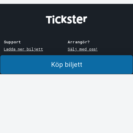
Support
Arrangör?
Ladda ner biljett
Sälj med oss!
Support
Logga in i Manager
Köp biljett
Köp- och leveransvillkor
System Support
Integritetspolicy
Om cookies på Tickster
Tickster
Arvika
Jobba på Tickster
Magasinsgatan 8
Box 334
Logotyper & media
SE-671 27
Arvika
LinkedIn
Göteborg
Facebook