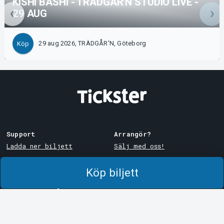
KISHI BASHI - TRÄDGÅR'N STUDIO LIVE -
29 AUG
29 aug 2026, TRÄDGÅR'N, Göteborg
Köp
Support
Arrangör?
Ladda ner biljett
Sälj med oss!
Support
Logga in i Manager
Köp biljett
Köp- och leveransvillkor
System Support
Integritetspolicy
Om cookies på Tickster