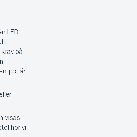
 är LED
ll
r krav på
n,
lampor är
ller
m visas
tol hör vi