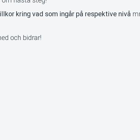
ar om nästa steg!
illkor kring vad som ingår på respektive nivå
m
med och bidrar!