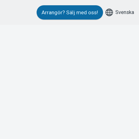
Svenska
Arrangör?
Sälj med oss!