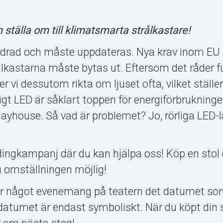
h ställa om till klimatsmarta strålkastare!
råldrad och måste uppdateras. Nya krav inom EU
lkastarna måste bytas ut. Eftersom det råder fu
r vi dessutom rikta om ljuset ofta, vilket ställe
rörligt LED är såklart toppen för energiförbrukninge
layhouse. Så vad är problemet? Jo, rörliga LED-
dingkampanj där du kan hjälpa oss! Köp en stol e
u omställningen möjlig!
ker något evenemang på teatern det datumet so
 datumet är endast symboliskt. När du köpt din s