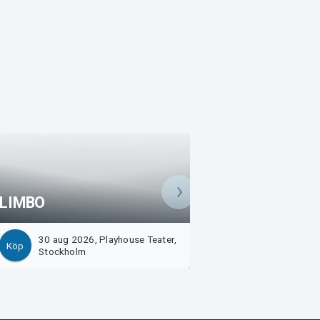
LIMBO
Presentkort
30 aug 2026, Playhouse Teater,
20 sep 2026, Play
Köp
Köp
Stockholm
Stockholm