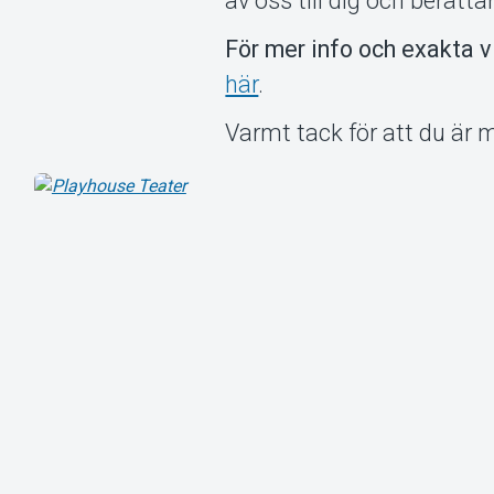
av oss till dig och berätt
För mer info och exakta v
här
.
Varmt tack för att du är 