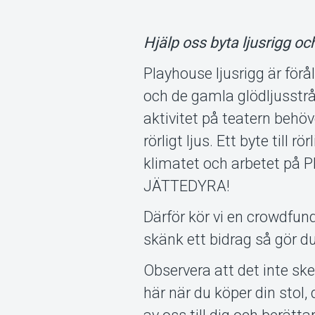
Hjälp oss byta ljusrigg oc
Playhouse ljusrigg är fö
och de gamla glödljusstrå
aktivitet på teatern behöve
rörligt ljus. Ett byte till 
klimatet och arbetet på P
JÄTTEDYRA!
Därför kör vi en crowdfun
skänk ett bidrag så gör d
Observera att det inte s
här när du köper din stol,