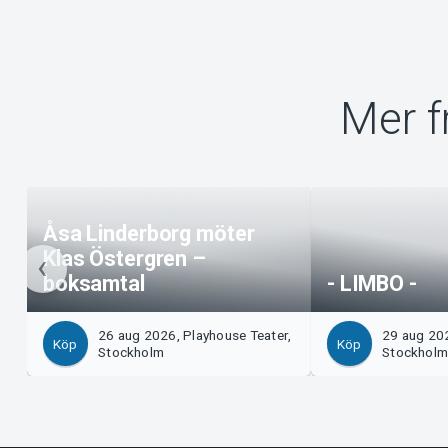
Mer f
Åsa Linderborg möter
Klas Östergren –
boksamtal
- LIMBO -
26 aug 2026, Playhouse Teater,
29 aug 202
Köp
Köp
Stockholm
Stockhol