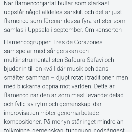
När flamencohjärtat bultar som starkast
uppstår något alldeles särskilt och det är just
flamenco som förenar dessa fyra artister som
samlas i Uppsala i september. Om konserten
Support
Flamencogruppen Tres de Corazones
samspelar med sångerskan och
multiinstrumentalisten Safoura Safavi och
bjuder in till en kväll där musik och dans
smälter samman – djupt rotat i traditionen men
med blickarna öppna mot världen. Detta är
flamenco när den är som mest levande: delad
och fylld av rytm och gemenskap, där
improvisation möter genomarbetade
Om Tickster
kompositioner. På menyn står inget mindre än
folkminne, gemenskap, tunggung, dödsångest