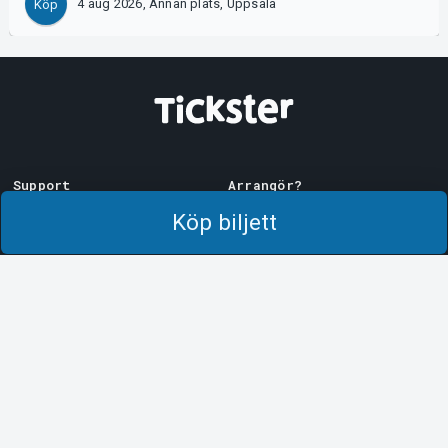
4 aug 2026, Annan plats, Uppsala
Köp
Support
Arrangör?
Ladda ner biljett
Sälj med oss!
Köp biljett
Support
Logga in i Manager
Köp- och leveransvillkor
System Support
Integritetspolicy
Om cookies på Tickster
Tickster
Arvika
Jobba på Tickster
Magasinsgatan 8
Box 334
Logotyper & media
SE-671 27
Arvika