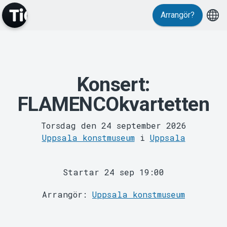
Evenemang
Arrangör?
Konsert:
FLAMENCOkvartetten
Torsdag den 24 september 2026
Uppsala konstmuseum
i
Uppsala
MyTickster
Startar 24 sep 19:00
Arrangör:
Uppsala konstmuseum