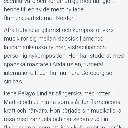
scennärvaro och konstnärliga mod har gjort
henne till en av de mest hyllade
flamencoartisterna i Norden.
Afra Rubino är gitarrist och kompositör vars
musik rör sig mellan klassisk flamenco,
latinamerikanska rytmer, vistradition och
personlig nykomposition. Hon har studerat med
spanska mästare i Andalusien, turnerat
internationellt och har numera Göteborg som
sin bas.
Irene Pelayo Lind är sångerska med rötter i
Madrid och ett hjärta som slår för flamencons
kraft och närvaro. Hon började sin musikaliska
resa med zarzuela och har sedan vuxit in i
flamencon genom ett liv av kulturmöten, språk