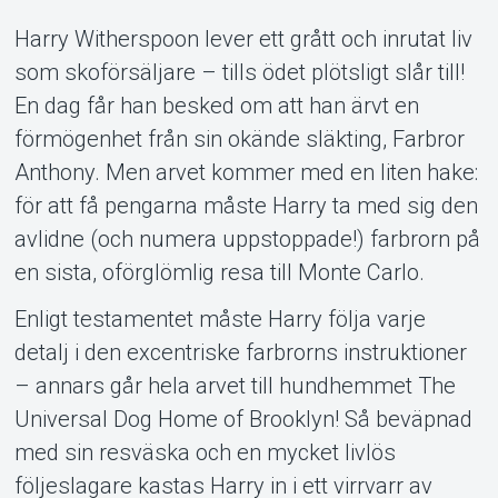
Support
Harry Witherspoon lever ett grått och inrutat liv
som skoförsäljare – tills ödet plötsligt slår till!
En dag får han besked om att han ärvt en
förmögenhet från sin okände släkting, Farbror
Anthony. Men arvet kommer med en liten hake:
för att få pengarna måste Harry ta med sig den
Om Tickster
avlidne (och numera uppstoppade!) farbrorn på
en sista, oförglömlig resa till Monte Carlo.
Enligt testamentet måste Harry följa varje
detalj i den excentriske farbrorns instruktioner
– annars går hela arvet till hundhemmet The
Universal Dog Home of Brooklyn! Så beväpnad
med sin resväska och en mycket livlös
följeslagare kastas Harry in i ett virrvarr av