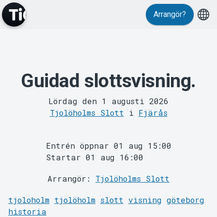
Arrangör?
Guidad slottsvisning.
MyTickster
Lördag den 1 augusti 2026
Tjolöholms Slott
i
Fjärås
Entrén öppnar 01 aug 15:00
Startar 01 aug 16:00
Support
Arrangör:
Tjolöholms Slott
tjoloholm
tjolöholm
slott
visning
göteborg
historia