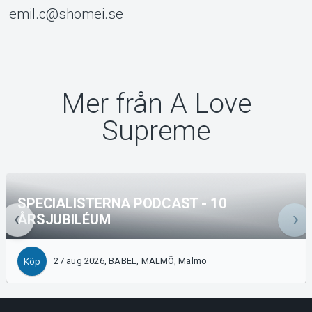
emil.c@shomei.se
Mer från A Love
Supreme
SPECIALISTERNA PODCAST - 10
ÅRSJUBILÉUM
27 aug 2026, BABEL, MALMÖ, Malmö
Köp