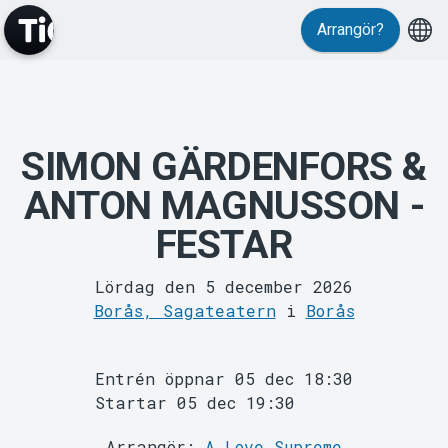
Evenemang
Arrangör?
SIMON GÄRDENFORS &
ANTON MAGNUSSON -
FESTAR
MyTickster
Lördag den 5 december 2026
Borås, Sagateatern
i
Borås
Entrén öppnar 05 dec 18:30
Startar 05 dec 19:30
Arrangör:
A Love Supreme