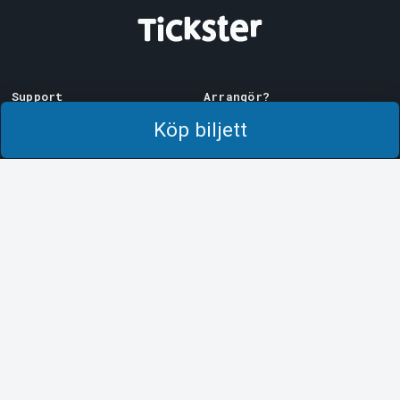
Support
Arrangör?
Ladda ner biljett
Sälj med oss!
Köp biljett
Support
Logga in i Manager
Köp- och leveransvillkor
System Support
Integritetspolicy
Om cookies på Tickster
Tickster
Arvika
Jobba på Tickster
Magasinsgatan 8
Box 334
Logotyper & media
SE-671 27
Arvika
LinkedIn
Göteborg
Facebook
Götgatan 16
Instagram
SE-411 05
Göteborg