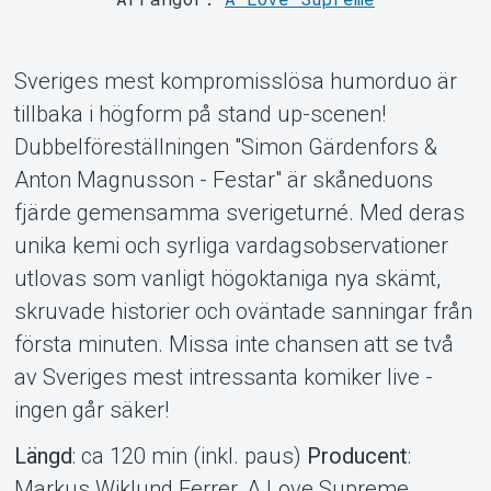
Support
Sveriges mest kompromisslösa humorduo är
tillbaka i högform på stand up-scenen!
Dubbelföreställningen "Simon Gärdenfors &
Anton Magnusson - Festar" är skåneduons
fjärde gemensamma sverigeturné. Med deras
unika kemi och syrliga vardagsobservationer
utlovas som vanligt högoktaniga nya skämt,
Om Tickster
skruvade historier och oväntade sanningar från
första minuten. Missa inte chansen att se två
av Sveriges mest intressanta komiker live -
ingen går säker!
Längd
: ca 120 min (inkl. paus)
Producent
:
Markus Wiklund Ferrer, A Love Supreme