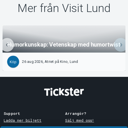
Mer från Visit Lund
Humorkunskap: Vetenskap med humortwist
26 aug 2026, Atriet på Kino, Lund
Köp
Support
Arrangör?
Ladda ner biljett
Sälj med oss!