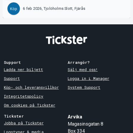
6 feb 2026, Tjolöholms Slott, Fjärås
Köp
Support
Arrangör?
Ladda ner biljett
Sälj med oss!
Support
Logga in i Manager
Köp- och leveransvillkor
System Support
Integritetspolicy
Om cookies på Tickster
Tickster
Arvika
Jobba på Tickster
Magasinsgatan 8
Box 334
Logotyper & media