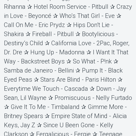
Rihanna ✰ Hotel Room Service - Pitbull ✰ Crazy
in Love - Beyoncé ✰ Who’s That Girl - Eve ✰
Call On Me - Eric Prydz ✰ Hips Don’t Lie -
Shakira ✰ Fireball - Pitbull ✰ Bootylicious -
Destiny’s Child ✰ California Love - 2Pac, Roger,
Dr. Dre ✰ Hung Up - Madonna ✰ I Want It That
Way - Backstreet Boys ✰ So What - P!nk ✰
Samba de Janeiro - Bellini ✰ Pump It - Black
Eyed Peas ✰ Stars Are Blind - Paris Hilton ✰
Everytime We Touch - Cascada ✰ Down - Jay
Sean, Lil Wayne ✰ Promiscuous - Nelly Furtado
✰ Give It To Me - Timbaland ✰ Gimme More -
Britney Spears ✰ Empire State of Mind - Alicia
Keys, Jay Z ✰ Since U Been Gone - Kelly
Clarkson ✰ Fergalicious - Fergie ✰ Teenage