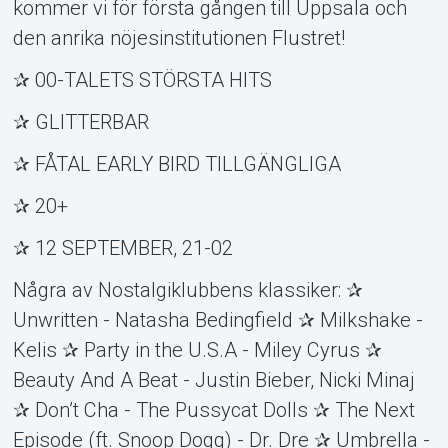
kommer vi för första gången till Uppsala och
den anrika nöjesinstitutionen Flustret!
✰ 00-TALETS STÖRSTA HITS
✰ GLITTERBAR
✰ FÅTAL EARLY BIRD TILLGÄNGLIGA
✰ 20+
✰ 12 SEPTEMBER, 21-02
Några av Nostalgiklubbens klassiker: ✰
Unwritten - Natasha Bedingfield ✰ Milkshake -
Kelis ✰ Party in the U.S.A - Miley Cyrus ✰
Beauty And A Beat - Justin Bieber, Nicki Minaj
✰ Don’t Cha - The Pussycat Dolls ✰ The Next
Episode (ft. Snoop Dogg) - Dr. Dre ✰ Umbrella -