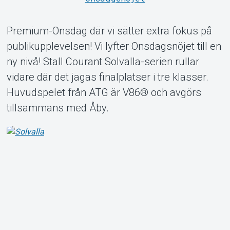
Premium-Onsdag där vi sätter extra fokus på
Om Tickster
publikupplevelsen! Vi lyfter Onsdagsnöjet till en
ny nivå! Stall Courant Solvalla-serien rullar
vidare där det jagas finalplatser i tre klasser.
Huvudspelet från ATG är V86® och avgörs
tillsammans med Åby.