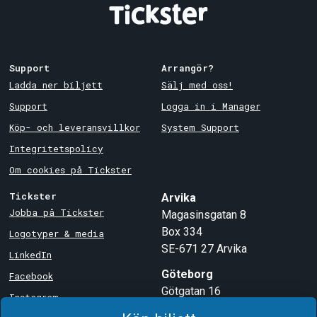
Support
Arrangör?
Ladda ner biljett
Sälj med oss!
Support
Logga in i Manager
Köp- och leveransvillkor
System Support
Integritetspolicy
Om cookies på Tickster
Tickster
Arvika
Jobba på Tickster
Magasinsgatan 8
Box 334
Logotyper & media
SE-671 27
Arvika
LinkedIn
Göteborg
Facebook
Götgatan 16
Instagram
SE-411 05
Göteborg