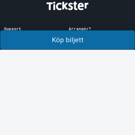
Support
Arrangör?
Ladda ner biljett
Sälj med oss!
Köp biljett
Support
Logga in i Manager
Köp- och leveransvillkor
System Support
Integritetspolicy
Om cookies på Tickster
Tickster
Arvika
Jobba på Tickster
Magasinsgatan 8
Box 334
Logotyper & media
SE-671 27
Arvika
LinkedIn
Göteborg
Facebook
Götgatan 16
Instagram
SE-411 05
Göteborg