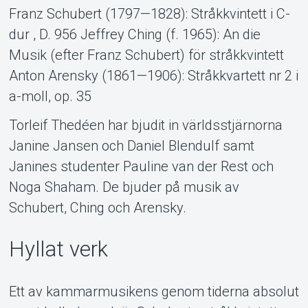
Franz Schubert (1797—1828): Stråkkvintett i C-
dur , D. 956 Jeffrey Ching (f. 1965): An die
Musik (efter Franz Schubert) för stråkkvintett
Anton Arensky (1861—1906): Stråkkvartett nr 2 i
a-moll, op. 35
Torleif Thedéen har bjudit in världsstjärnorna
Support
Janine Jansen och Daniel Blendulf samt
Janines studenter Pauline van der Rest och
Noga Shaham. De bjuder på musik av
Schubert, Ching och Arensky.
Hyllat verk
Ett av kammarmusikens genom tiderna absolut