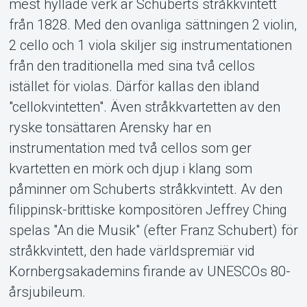
mest hyllade verk är Schuberts stråkkvintett
från 1828. Med den ovanliga sättningen 2 violin,
2 cello och 1 viola skiljer sig instrumentationen
från den traditionella med sina två cellos
istället för violas. Därför kallas den ibland
"cellokvintetten". Även stråkkvartetten av den
ryske tonsättaren Arensky har en
instrumentation med två cellos som ger
Om Tickster
kvartetten en mörk och djup i klang som
påminner om Schuberts stråkkvintett. Av den
filippinsk-brittiske kompositören Jeffrey Ching
spelas "An die Musik" (efter Franz Schubert) för
stråkkvintett, den hade världspremiär vid
Kornbergsakademins firande av UNESCOs 80-
årsjubileum.