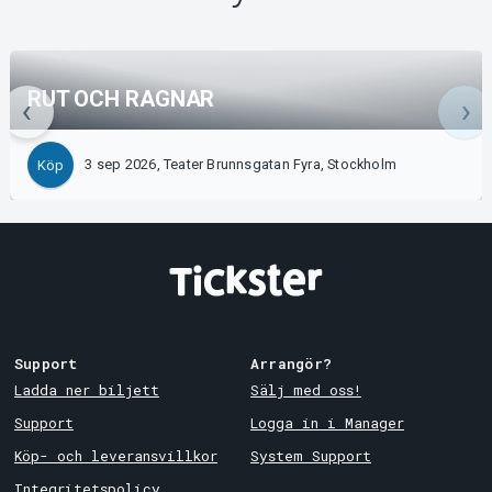
RUT OCH RAGNAR
3 sep 2026, Teater Brunnsgatan Fyra, Stockholm
Köp
Support
Arrangör?
Ladda ner biljett
Sälj med oss!
Support
Logga in i Manager
Köp- och leveransvillkor
System Support
Integritetspolicy