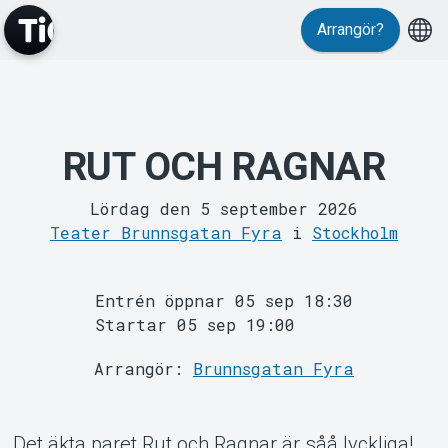
Arrangör?
MyTickster
RUT OCH RAGNAR
Lördag den 5 september 2026
Teater Brunnsgatan Fyra
i
Stockholm
Entrén öppnar 05 sep 18:30
Support
Startar 05 sep 19:00
Arrangör:
Brunnsgatan Fyra
Det äkta paret Rut och Ragnar är såå lyckliga!