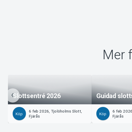
Mer f
Slottsentré 2026
Guidad slott
6 feb 2026, Tjolöholms Slott,
6 feb 2026
Köp
Köp
Fjärås
Fjärås