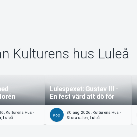
ån Kulturens hus Luleå
med
Lulespexet: Gustav III -
Norén
En fest värd att dö för
6, Kulturens Hus -
30 aug 2026, Kulturens Hus -
Köp
n, Luleå
Stora salen, Luleå