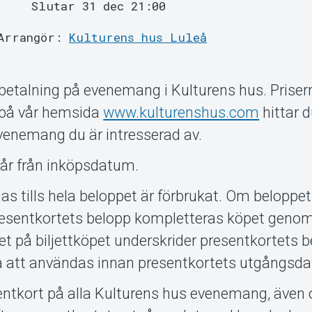
Slutar 31 dec 21:00
Arrangör:
Kulturens hus Luleå
betalning på evenemang i Kulturens hus. Priser
 på vår hemsida
www.kulturenshus.com
hittar d
evenemang du är intresserad av.
t år från inköpsdatum.
s tills hela beloppet är förbrukat. Om beloppet
 presentkortets belopp kompletteras köpet geno
t på biljettköpet underskrider presentkortets 
 att användas innan presentkortets utgångsd
entkort på alla Kulturens hus evenemang, även 