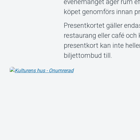
evenemanget äger rum ef
köpet genomförs innan p
Presentkortet gäller endas
restaurang eller café och
presentkort kan inte helle
biljettombud till.