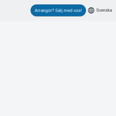
Svenska
Arrangör?
Sälj med oss!