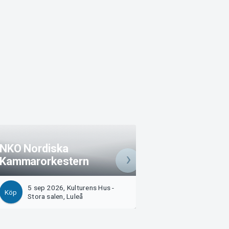
NKO Nordiska
Kammarorkestern
Dansserien 26/2
5 sep 2026, Kulturens Hus -
11 sep 2026, Kult
Köp
Köp
Stora salen, Luleå
Stora salen, Luleå