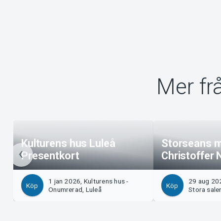
Mer fr
Kulturens hus Luleå
Storseans 
Presentkort
Christoffer 
1 jan 2026, Kulturens hus -
29 aug 202
Köp
Köp
Onumrerad, Luleå
Stora sale