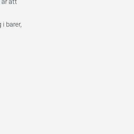
är att
i barer,
s