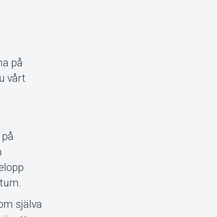
na på
u vårt
 på
m
belopp
atum.
om själva