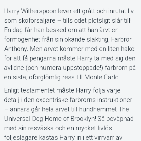
Support
Harry Witherspoon lever ett grått och inrutat liv
som skoförsäljare – tills ödet plötsligt slår till!
En dag får han besked om att han ärvt en
förmögenhet från sin okände släkting, Farbror
Anthony. Men arvet kommer med en liten hake:
för att få pengarna måste Harry ta med sig den
Om Tickster
avlidne (och numera uppstoppade!) farbrorn på
en sista, oförglömlig resa till Monte Carlo.
Enligt testamentet måste Harry följa varje
detalj i den excentriske farbrorns instruktioner
– annars går hela arvet till hundhemmet The
Universal Dog Home of Brooklyn! Så beväpnad
med sin resväska och en mycket livlös
följeslagare kastas Harry in i ett virrvarr av