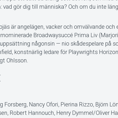
: vad gör dig till människa? Och om du inte läng
 pjäs är angelägen, vacker och omvälvande och 
tzernominerade Broadwaysuccé Prima Liv (Marjori
 uppsättning någonsin — nio skådespelare på s
ield, konstnärlig ledare för Playwrights Horizo
ngt Ohlsson.
E
 Forsberg, Nancy Ofori, Pierina Rizzo, Björn Lön
sen, Robert Hannouch, Henry Dymmel/Oliver Ha