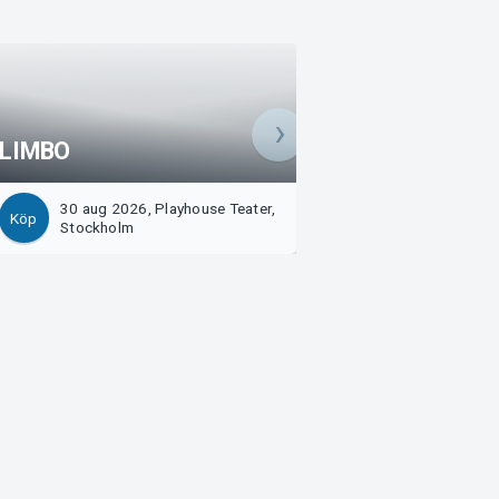
LIMBO
Presentkort
30 aug 2026, Playhouse Teater,
20 sep 2026, Play
Köp
Köp
Stockholm
Stockholm
Arvika