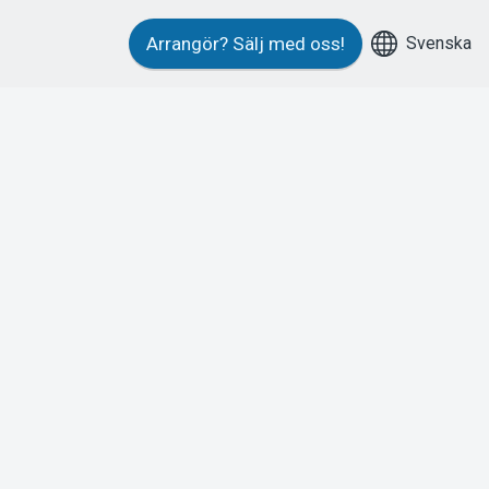
Svenska
Arrangör?
Sälj med oss!