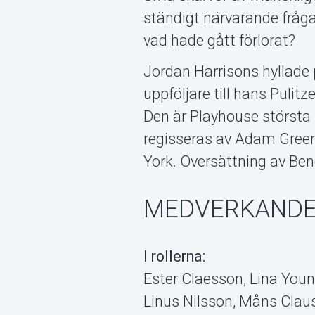
ständigt närvarande fråga
vad hade gått förlorat?
Jordan Harrisons hyllade
uppföljare till hans Puli
Den är Playhouse största
regisseras av Adam Greenf
York. Översättning av Be
MEDVERKAND
I rollerna:
Ester Claesson, Lina Young
Linus Nilsson, Måns Clau