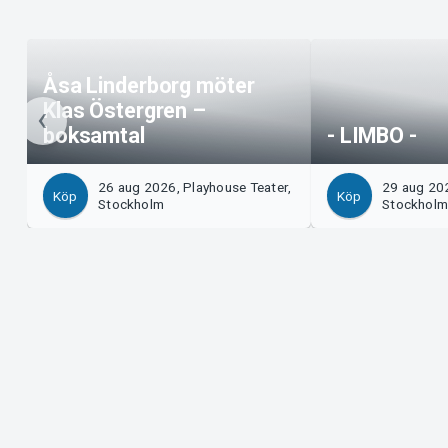
Åsa Linderborg möter
Klas Östergren –
boksamtal
- LIMBO -
26 aug 2026, Playhouse Teater,
29 aug 202
Köp
Köp
Stockholm
Stockhol
Support
Arrangör?