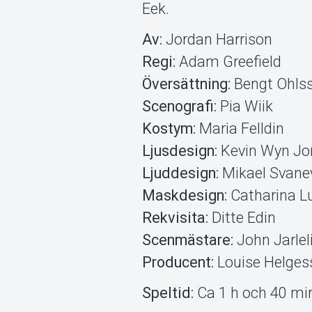
Eek.
Av:
Jordan Harrison
Regi:
Adam Greefield
Översättning:
Bengt Ohls
Scenografi:
Pia Wiik
Kostym:
Maria Felldin
Ljusdesign:
Kevin Wyn Jo
Ljuddesign:
Mikael Svane
Maskdesign:
Catharina L
Rekvisita:
Ditte Edin
Scenmästare:
John Jarlel
Producent:
Louise Helges
Speltid:
Ca 1 h och 40 min