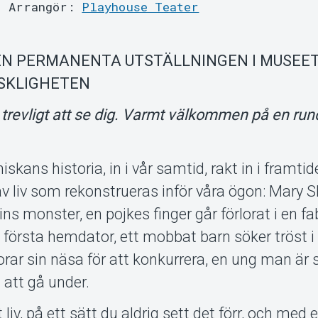
Arrangör:
Playhouse Teater
N PERMANENTA UTSTÄLLNINGEN I MUSEET
SKLIGHETEN
 trevligt att se dig. Varmt välkommen på en run
kans historia, in i vår samtid, rakt in i framti
av liv som rekonstrueras inför våra ögon: Mary S
s monster, en pojkes finger går förlorat i en fab
n första hemdator, ett mobbat barn söker tröst i 
rar sin näsa för att konkurrera, en ung man är 
g att gå under.
iv, på ett sätt du aldrig sett det förr, och med 