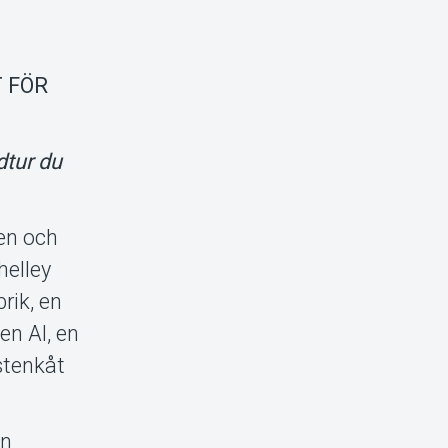
 FÖR
dtur du
den och
helley
rik, en
en AI, en
stenkåt
en