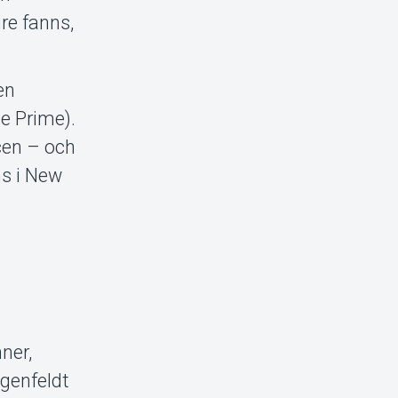
re fanns,
en
e Prime).
cen – och
ns i New
ner,
genfeldt