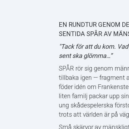
EN RUNDTUR GENOM DE
SENTIDA SPÅR AV MÄN
"Tack för att du kom. Vad
sent ska glömma…”
SPÅR rör sig genom männis
tillbaka igen — fragment 
föder idén om Frankenstein
liten familj packar upp si
ung skådespelerska försto
trots att världen är på vä
Små skärvor av mänskligt l