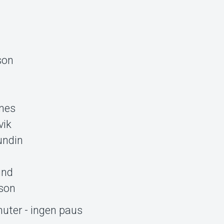
son
nes
vik
undin
ind
son
uter - ingen paus