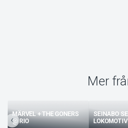
Mer fr
MÄRVEL + THE GONERS
SEINABO S
@ RIO
LOKOMOTIV