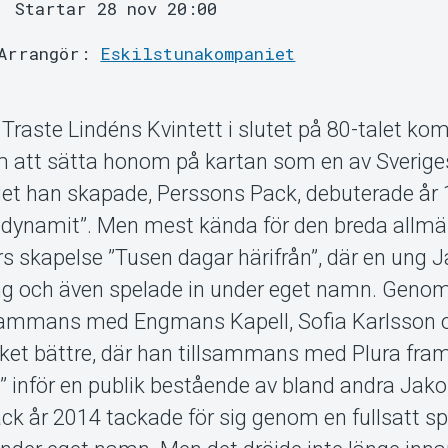
Startar 28 nov 20:00
Arrangör:
Eskilstunakompaniet
raste Lindéns Kvintett i slutet på 80-talet kom
om att sätta honom på kartan som en av Sverig
ndet han skapade, Perssons Pack, debuterade år
 dynamit”. Men mest kända för den breda allm
års skapelse ”Tusen dagar härifrån”, där en ung 
g och även spelade in under eget namn. Genom
llsammans med Engmans Kapell, Sofia Karlsson 
ket bättre, där han tillsammans med Plura fra
n” inför en publik bestående av bland andra Jak
k år 2014 tackade för sig genom en fullsatt sp