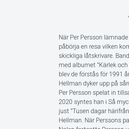
När Per Persson lämnade T
påbörja en resa vilken k
skickliga låtskrivare. Ba
med albumet ”Kärlek och
blev de förstås för 1991 
Hellman dyker upp på sån
Per Persson spelat in ti
2020 syntes han i Så myc
just ”Tusen dagar härifrå
Hellman. När Perssons pac