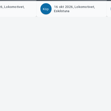
26, Lokomotivet,
16 okt 2026, Lokomotivet,
Köp
Eskilstuna
Tickster
s!
Jobba på Tickster
Manager
Logotyper & media
ort
LinkedIn
Facebook
Instagram