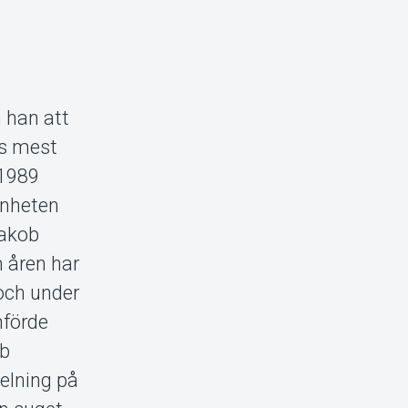
 han att
es mest
 1989
änheten
Jakob
 åren har
och under
mförde
ob
elning på