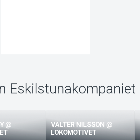
ån Eskilstunakompaniet
EY @
VALTER NILSSON @
ET
LOKOMOTIVET