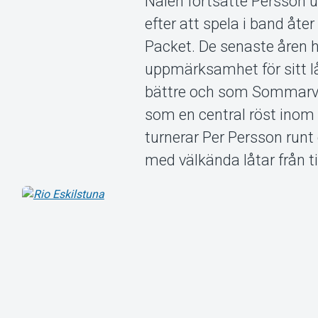
Nalen fortsatte Persson 
efter att spela i band åt
Packet. De senaste åren h
uppmärksamhet för sitt l
bättre och som Sommarvärd
som en central röst inom
turnerar Per Persson runt
med välkända låtar från ti