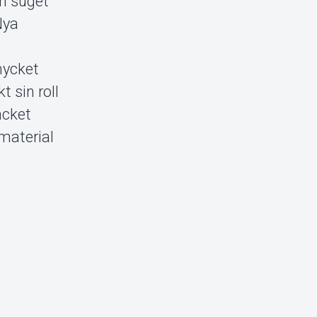
an suget
Nya
mycket
 sin roll
acket
material