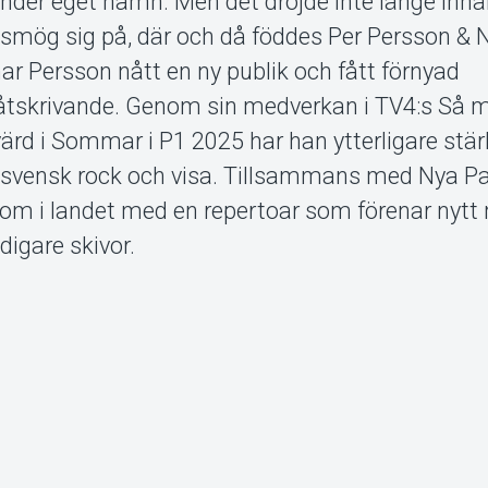
under eget namn. Men det dröjde inte länge inn
er smög sig på, där och då föddes Per Persson & 
ar Persson nått en ny publik och fått förnyad
åtskrivande. Genom sin medverkan i TV4:s Så 
 i Sommar i P1 2025 har han ytterligare stärkt
 svensk rock och visa. Tillsammans med Nya P
 om i landet med en repertoar som förenar nytt 
digare skivor.