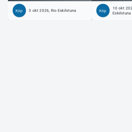
10 okt 20
3 okt 2026, Rio Eskilstuna
Köp
Köp
Eskilstuna
Support
Arrangör?
Ladda ner biljett
Sälj med os
Support
Logga in i 
Köp- och leveransvillkor
System Supp
Integritetspolicy
Om cookies på Tickster