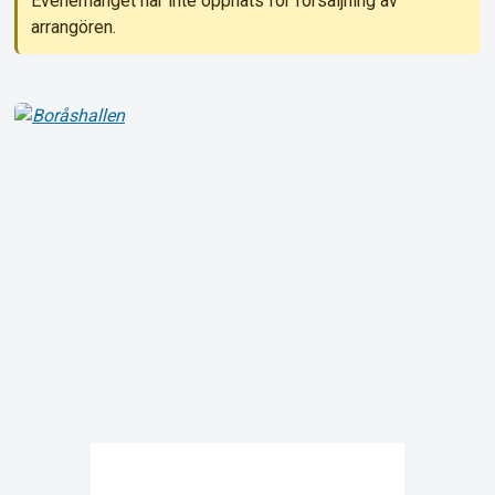
Evenemanget har inte öppnats för försäljning av
arrangören.
Support
Om Tickster