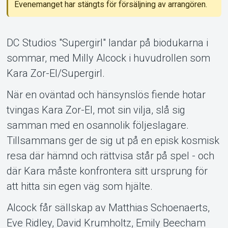
Evenemanget har stängts för försäljning av arrangören.
Support
DC Studios "Supergirl" landar på biodukarna i
sommar, med Milly Alcock i huvudrollen som
Kara Zor-El/Supergirl.
När en oväntad och hänsynslös fiende hotar
Om Tickster
tvingas Kara Zor-El, mot sin vilja, slå sig
samman med en osannolik följeslagare.
Tillsammans ger de sig ut på en episk kosmisk
resa där hämnd och rättvisa står på spel - och
där Kara måste konfrontera sitt ursprung för
att hitta sin egen väg som hjälte.
Alcock får sällskap av Matthias Schoenaerts,
Eve Ridley, David Krumholtz, Emily Beecham