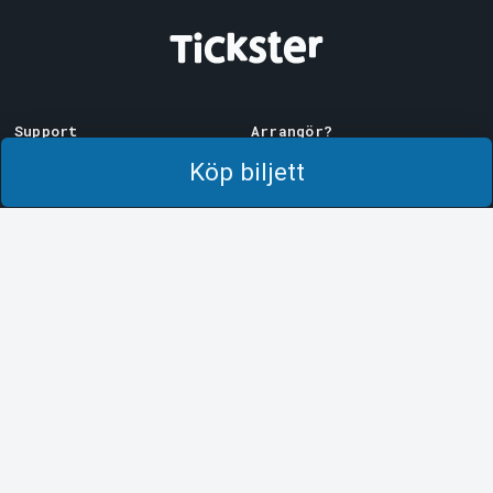
Support
Arrangör?
Ladda ner biljett
Sälj med oss!
Köp biljett
Support
Logga in i Manager
Köp- och leveransvillkor
System Support
Integritetspolicy
Om cookies på Tickster
Tickster
Arvika
Jobba på Tickster
Magasinsgatan 8
Box 334
Logotyper & media
SE-671 27
Arvika
LinkedIn
Göteborg
Facebook
Götgatan 16
Instagram