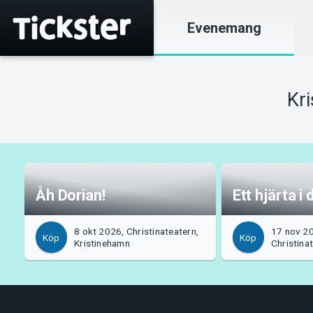
Evenemang
Kr
Åh Dorian!
Ett hjärta i
8 okt 2026, Christinateatern,
17 nov 2
Köp
Köp
Kristinehamn
Christina