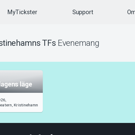
MyTickster
Support
Om
istinehamns TFs
Evenemang
 dagens läge
026,
teatern, Kristinehamn