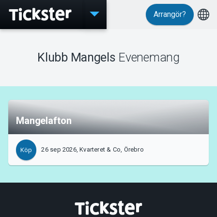
Arrangör?
Evenemang
Klubb Mangels
Evenemang
MyTickster
Mangelafton
Support
26 sep 2026, Kvarteret & Co, Örebro
Köp
Om Tickster